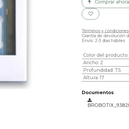
Comprar ahora
Términos y condiciones
Grantía de devolución d
Envío: 2-3 días hábiles
Color del producto
Ancho
:
2
Profundidad
:
7.5
Altura
:
17
Documentos
BROBOTIX_93828