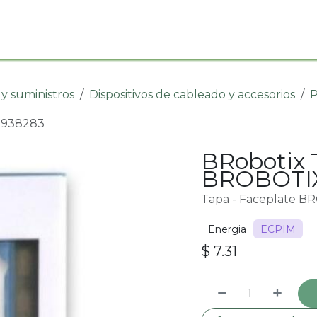
Impacto social
Blog
Preguntas Frecuentes
Empleo
 y suministros
Dispositivos de cableado y accesorios
P
 938283
BRobotix 
BROBOTIX
Tapa - Faceplate B
Energia
ECPIM
$
7.31