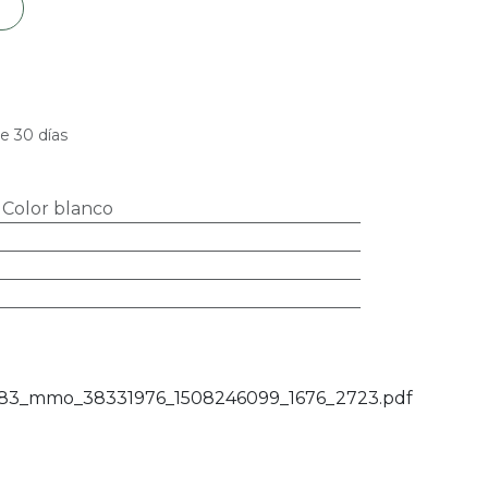
e 30 días
:
Color blanco
3_mmo_38331976_1508246099_1676_2723.pdf