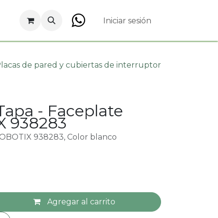
s
Empleos
Iniciar sesión
lacas de pared y cubiertas de interruptor
Tapa - Faceplate
 938283
ROBOTIX 938283, Color blanco
Agregar al carrito